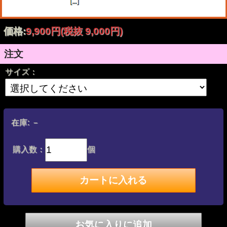
価格:
9,900円
(税抜 9,000円)
●暖かく、耐水性と耐風性に優れた素材、GORE-TEX
WINDSTOPPER ストレッチフリース。
●細かな作業に向くハーフフィンガー・デザイン。
注文
サイズ：
在庫:
－
購入数：
個
●耐久性とグリップ力を高める、掌部のTPU オーバーレイ。