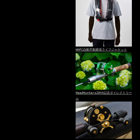
HHFC自動手動膨張ライフジャケット
HeadHunters20th記念ダイレクトリー
ル