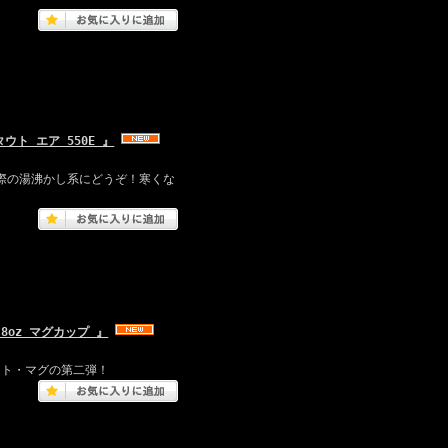
タウト エア 550E 』
際の湯沸かし系にどうぞ！寒くな
n・8oz マグカップ 』
プリント・マグの第二弾！