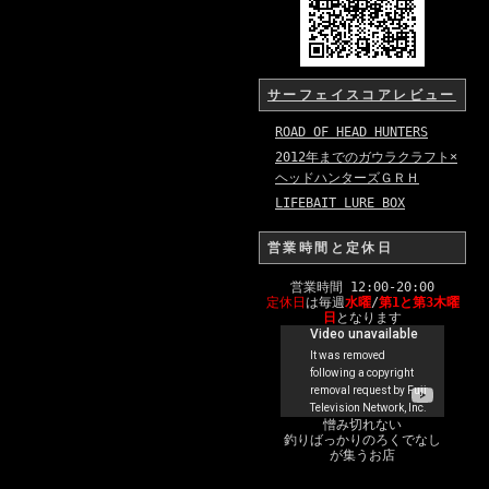
サーフェイスコアレビュー
ROAD OF HEAD HUNTERS
2012年までのガウラクラフト×
ヘッドハンターズＧＲＨ
LIFEBAIT LURE BOX
営業時間と定休日
営業時間 12:00-20:00
定休日
は毎週
水曜
/
第1と第3木曜
日
となります
憎み切れない
釣りばっかりのろくでなし
が集うお店