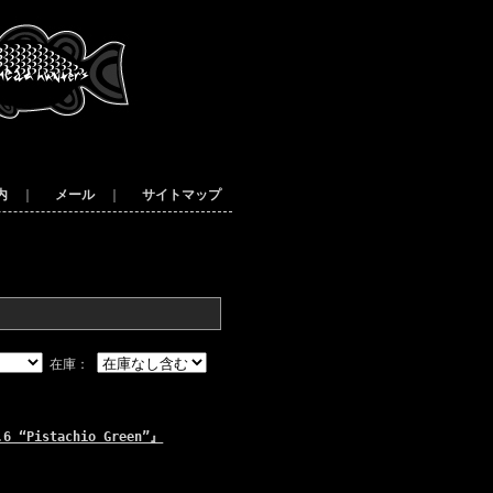
内
｜
メール
｜
サイトマップ
在庫：
6 “Pistachio Green”』