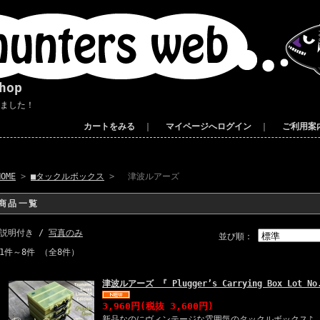
hop
りました！
カートをみる
｜
マイページへログイン
｜
ご利用案
HOME
>
■タックルボックス
> 津波ルアーズ
商品一覧
説明付き /
写真のみ
並び順：
1件～8件 （全8件）
津波ルアーズ 『 Plugger’s Carrying Box Lot No.
3,960円
(税抜 3,600円)
新品なのにヴィンテージな雰囲気のタックルボックス♪