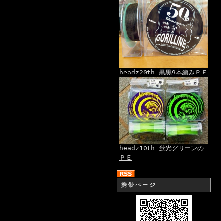
headz20th 黒黒9本編みＰＥ
headz10th 蛍光グリーンの
ＰＥ
携帯ページ