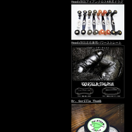
Headz別注アイアンクロス4本爪ドラグ
Headz別注左右兼用パワーストレート
Dr. Gorilla Thumb