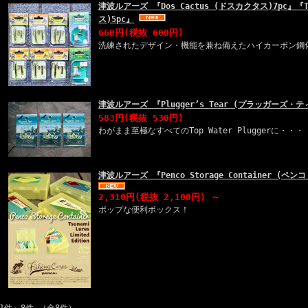
津波ルアーズ 『Dos Cactus (ドスカクタス)7pc』『T
ス)5pc』
660円
(税抜 600円)
洗練されたデザイン・機能を兼ね備えたハイカーボン鋼
津波ルアーズ 『Plugger’s Tear (プラッガーズ・テ
583円
(税抜 530円)
わがまま至極なすべてのTop Water Pluggerに・・・
津波ルアーズ 『Penco Storage Container 
2,310円
(税抜 2,100円)
～
ポップな便利ボックス！