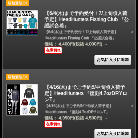
店舗受取OK
【6/4(木)まで予約受付！7/上旬頃入荷
予定】HeadHunters Fishing Club 『公
認試合着』
【6/4(木)まで予約受付！7/上旬頃入荷予定】
HeadHunters Fishing Club 『公認試合着』
価格： 4,400円(税抜 4,000円)
～
在庫切れ
店舗受取OK
【4/16(木)までご予約5/中旬頃入荷予
定】HeadHunters 『復刻4.7ozDRYロ
ンT』
【4/16(木)までご予約5/中旬頃入荷予定】
HeadHunters 『復刻4.7ozDRYロンT』
価格： 4,950円(税抜 4,500円)
～
在庫切れ