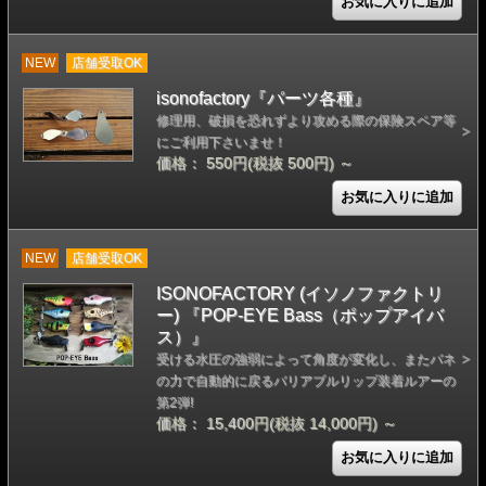
NEW
店舗受取OK
isonofactory『パーツ各種』
修理用、破損を恐れずより攻める際の保険スペア等
にご利用下さいませ！
価格： 550円(税抜 500円)
～
NEW
店舗受取OK
ISONOFACTORY (イソノファクトリ
ー) 『POP-EYE Bass（ポップアイバ
ス）』
受ける水圧の強弱によって角度が変化し、またバネ
の力で自動的に戻るバリアブルリップ装着ルアーの
第2弾!
価格： 15,400円(税抜 14,000円)
～