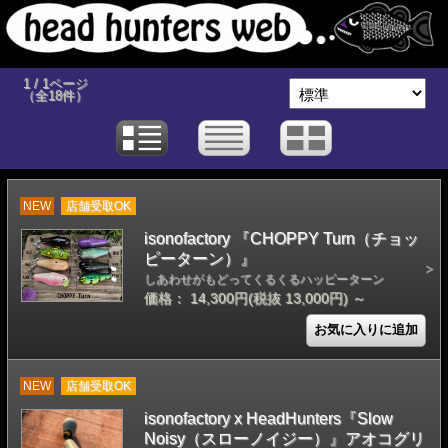
1 / 1ページ
（全18件）
NEW
店舗受取OK
isonofactory 『CHOPPY Turn（チョッ
ピーターン）』
しあわせがもどってくるくるハッピーターン
価格： 14,300円(税抜 13,000円)
～
NEW
店舗受取OK
isonofactory x HeadHunters『Slow
Noisy（スローノイジー）』アオコグリ