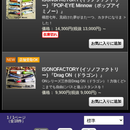
ー) 『POP-EYE Minnow（ポップアイ
ミノー）』
構想七年。見続けた夢がまた一つ、カタチになりま
した！
価格： 14,300円(税抜 13,000円)
～
在庫切れ
NEW
店舗受取OK
ISONOFACTORY (イソノファクトリ
ー) 『Drag ON（ドラゴン）』
ONシリーズ三作目Drag ON（ドラゴン）！力強くど
こまでも自由にバスと遊ぶスタンスを！
価格： 9,900円(税抜 9,000円)
～
1 / 1ページ
（全18件）