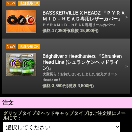
NEW
店舗受取OK
BASSKERVILLE X HEADZ 『ＰＹＲＡ
ＭＩＤ－ＨＥＡＤ専用レザーカバー』
ＰＹＲＡＭＩＤ－ＨＥＡＤ専用リールカバー♪
価格:17,380円(税抜 15,800円)
NEW
店舗受取OK
Brightliver x Headhunters 『Shrunken
Head Line (シュランケンヘッドライ
ン)』
大変長らくお待たせいたしました!蛍光グリーン
Headz on !
価格:3,850円(税抜 3,500円)
注文
グリップタイプ※ヘッドキャップタイプはご注文後にメー
ルにて：