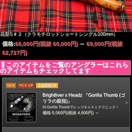
花梨S＃２（クラモチロッドショートシングル100mm）
価格:
66,000円
(税抜 60,000円)
～
69,000円
(税抜
62,727円)
このアイテムをご覧のアングラーはこれら
のアイテムもチェックしてます
NEW
PICK UP
店舗受取OK
Brightliver x Headz 『Gorilla Thumb (ゴ
リラの親指)』
Dr.Gorilla Thumbでレッツキャストクリニック！
価格:5,060円(税抜 4,600円)
～