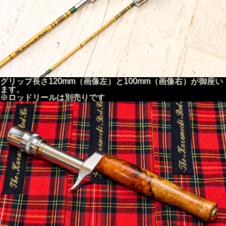
究極のミニマル！
限界まで剃り落としたカリカリチューンのスポーツカーの様
なソリッドな機能とデザインを
クラモチロッド社の変態的な拘りと多幸感をこの機会にどう
ぞ！
あ、かなりタイトな創りにつきクラモチロッド以外だと装着
出来ないロッドがたまにありますが、
クラモチロッド社が追って対応コネットやヘッドキャップ穴
加工等々対応して頂けるとの事なので、お気軽にご相談お問
い合わせ下さいませ！
グリップ長さ120mm（画像左）と100mm（画像右）が御座い
２回目の今回はブライトリバーで一部装着できなかったロッ
ます。
ド用のヘッドキャップもご用意済みで、ご注文時にお好きな
※ロッドリールは別売りです
方をお選び下さいませ！
※ブライトリバー社対応ヘッドキャップのみ別途購入も可能
デス5500円（税込）