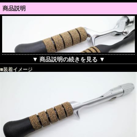
商品説明
▼ 商品説明の続きを見る ▼
■装着イメージ
ライフハンドルシングルにぎり部単体
写真上
ノーマル \10,000+tax
写真下
ディテール \12,000+tax