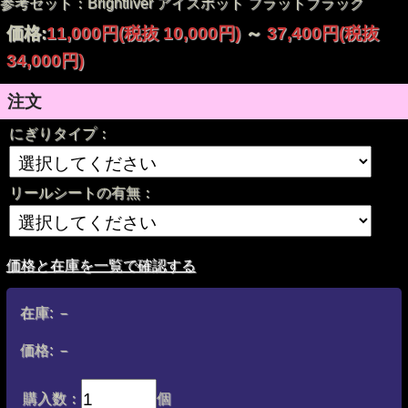
参考セット：Brightliver アイスポット フラットブラック
価格:
11,000円
(税抜 10,000円)
～
37,400円
(税抜
34,000円)
注文
にぎりタイプ：
リールシートの有無：
価格と在庫を一覧で確認する
在庫:
－
価格:
－
購入数：
個