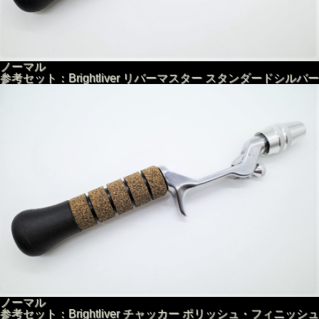
内径13mm
長さ約12.5cm
今回よりコルクの間の黒樹脂リングをやや幅のあるゴム製リ
ングに変更し、よりクッション性とグリップ力がアップしま
した。
ノーマル
参考セット：Brightliver リバーマスター スタンダードシルバー
ノーマル
参考セット：Brightliver チャッカー ポリッシュ・フィニッシュ