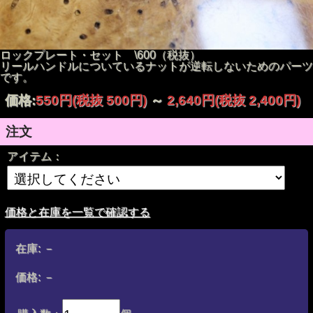
ロックプレート・セット \600（税抜）
リールハンドルについているナットが逆転しないためのパーツ
です。
価格:
550円
(税抜 500円)
～
2,640円
(税抜 2,400円)
注文
アイテム：
価格と在庫を一覧で確認する
在庫:
－
価格:
－