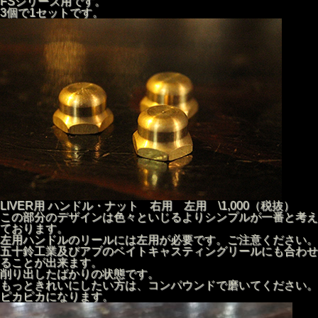
FSシリーズ用です。
3個で1セットです。
LIVER用 ハンドル・ナット 右用 左用 \1,000（税抜）
この部分のデザインは色々といじるよりシンプルが一番と考え
ております。
左用ハンドルのリールには左用が必要です。ご注意ください。
五十鈴工業及びアブのベイトキャスティングリールにも合わせ
ることが出来ます。
削り出したばかりの状態です。
もっときれいにしたい方は、コンパウンドで磨いてください。
ピカピカになります。