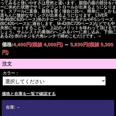
ってみると使いやすさは歴然と違います。親指の腹の部分をバ
ーに休めた状態でサミングコントロールが出来るようになりま
す。スプールに直接、親指を置く場合に比べ、簡単に、しかも
左画像サムレスト装着前、右画像サムレスト装着図 ※参考
楽ちんに微妙なサミングが出来るようになります。LIVER
リール Isuzu co. BC-620SSS
M-46(BC620ベース)等のナロースプールモデルやFSシリーズ
ブライトリバー オリジナルリールパーツ・サムレスト
(BC420ベース)に適合します。M-42(BC720ベース)などでも中
30.5㍉ｘ12.0㍉
央部にセットすることで、上記のメリットを味わって頂けるで
しょう。サムレストの裏側のへこみをバーに差し込み、下側に
ある2か所のネジを六角レンチで締めこむだけです。～
価格:
4,400円
(税抜 4,000円)
～
5,830円
(税抜 5,300
円)
注文
カラー：
価格と在庫を一覧で確認する
在庫:
－
細かい糸筋柄が施されたミリオン（百万）スレッド（糸）