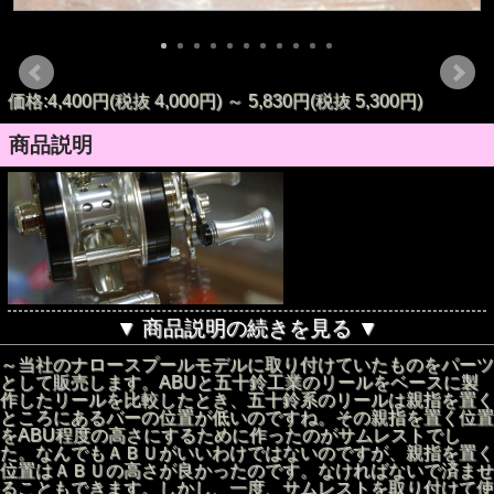
価格:4,400円(税抜 4,000円)
～
5,830円(税抜 5,300円)
商品説明
▼ 商品説明の続きを見る ▼
～当社のナロースプールモデルに取り付けていたものをパーツ
として販売します。ABUと五十鈴工業のリールをベースに製
作したリールを比較したとき、五十鈴系のリールは親指を置く
ところにあるバーの位置が低いのですね。その親指を置く位置
をABU程度の高さにするために作ったのがサムレストでし
た。なんでもＡＢＵがいいわけではないのですが、親指を置く
位置はＡＢＵの高さが良かったのです。なければないで済ませ
ることもできます。しかし、一度、サムレストを取り付けて使