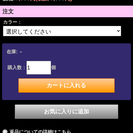
Color : Top Beige Nylon × Side Brown Leather, Top Olive
Nylon × Side Black Leather
Size : approx. 90mm × 80mm × 80mm
注文
カラー：
在庫:
－
購入数：
個
返品についての詳細はこちら