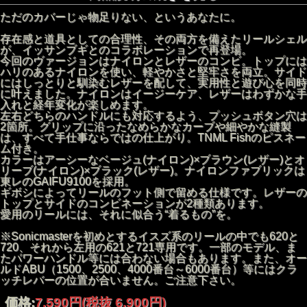
ただのカバーじゃ物足りない、というあなたに。
存在感と道具としての合理性、その両方を備えたリールシェル
が、イッサンブギとのコラボレーションで再登場。
今回のヴァージョンはナイロンとレザーのコンビ。トップには
ハリのあるナイロンを使い、軽やかさと堅牢さを両立。サイド
にはしっとりと馴染むレザーを配して、実用性と遊び心を同時
に叶えました。ナイロンはイージーケア、レザーはわずかな手
入れと経年変化が楽しめます。
左右どちらのハンドルにも対応するよう、プッシュボタン穴は
2箇所。グリップに沿ったなめらかなカーブや細やかな縫製
は、すべて手仕事ならではの仕上がり。TNML Fishのピスネー
ム付き。
カラーはアーシーなベージュ(ナイロン)×ブラウン(レザー)とオ
リーブ(ナイロン)×ブラック(レザー)。ナイロンファブリックは
東レのGAIFU9100を採用。
ギボシによってリールのフット側で留める仕様です。レザーの
トップとサイドのコンビネーションが2種類あります。
愛用のリールには、それに似合う“着るもの”を。
※Sonicmasterを初めとするイスズ系のリールの中でも620と
720、それから左用の621と721専用です。一部のモデル、ま
たパワーハンドル等には合わない場合もあります。また、オー
ルドABU（1500、2500、4000番台～6000番台）等にはクラ
Reel Shell 2025
ッチレバーの位置が合いません。ご注意下さい。
Material： Nylon Fabric (東レGAIFU9100) × Leather
価格:
7,590円
(税抜 6,900円)