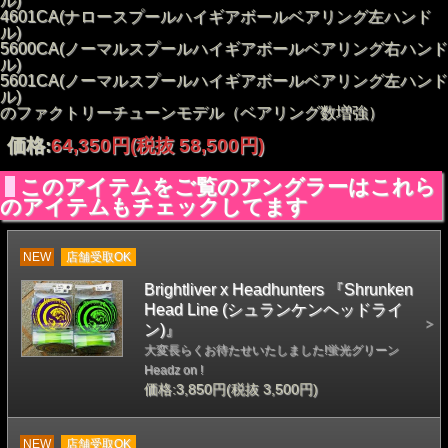
ル)
4601CA(ナロースプールハイギアボールベアリング左ハンド
ル)
5600CA(ノーマルスプールハイギアボールベアリング右ハンド
ル)
5601CA(ノーマルスプールハイギアボールベアリング左ハンド
ル)
のファクトリーチューンモデル（ベアリング数増強）
価格:
64,350円
(税抜 58,500円)
このアイテムをご覧のアングラーはこれら
のアイテムもチェックしてます
NEW
店舗受取OK
Brightliver x Headhunters 『Shrunken
Head Line (シュランケンヘッドライ
ン)』
大変長らくお待たせいたしました!蛍光グリーン
Headz on !
価格:3,850円(税抜 3,500円)
NEW
店舗受取OK