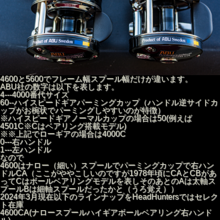
●ギア比: 5.3:1
●最大ライン巻取(cm): 65cm
●最大ドラグ力(Kg): 8
●ラインキャパシティ/4号: 125m
●ラインキャパシティ/5号: 85m
●ボール/ローラーベアリング: 6/1
■メーカー希望小売価格(本体価格税抜き): ￥58,500
●製品名: Amb 5600/5601CA Factory-tuned Black
4600と5600でフレーム幅スプール幅だけが違います。
●自重(g): 357
ABU社の数字は以下を表します。
●ギア比: 5.3:1
4---4000番代サイズ
●最大ライン巻取(cm): 65
60--ハイスピードギアパーミングカップ（ハンドル逆サイドカ
●最大ドラグ力(Kg): 8
ップがお椀状でパーミングしやすいのが特徴）
●ラインキャパシティ/0.35mm/約4.5号: 185m
※ハイスピードギアノーマルカップの場合は50(例えば
●ラインキャパシティ/0.405mm/6号: 145m
4501C※Cはベアリング搭載モデル)
●ラインキャパシティ/PE5号: 140
※※上記でローギアの場合は4000C
●ラインキャパシティ/PE6号: 120
0---右ハンドル
●ボール/ローラーベアリング: 6/1
1---左ハンドル
なので
■メーカー希望小売価格(本体価格税抜き): ￥58,500
4600はナロー（細い）スプールでパーミングカップで右ハン
ドルCA（ここがややこしいのですが1978年頃にCAとCBがあ
ってCはボールベアリングモデルを表しそのあとのAは太軸ス
プールBは細軸スプールだったかと（うろ覚え））
2024年3月現在以下のラインナップをHeadHuntersではセレク
ト在庫
4600CA(ナロースプールハイギアボールベアリング右ハンド