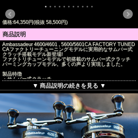
価格:64,350円(税抜 58,500円)
商品説明
Ambassadeur 4600/4601 , 5600/5601CA FACTORY TUNED
CAファクトリーチューニングモデルに実用的なサムバー式
クラッチ搭載モデル新登場!
ファクトリチューンモデルで初搭載のサムバー式クラッチ
パーミングカップモデル。多くの声より実現しました。
製品特徴
・サムバー式クラッチ
・ギヤ比 5.3:1
▼ 商品説明の続きを見る ▼
・高強度ブラスギヤ
・ベークライト2点式遠心力ブレーキ
・6+1 HPCR ベアリングス
・2ハイブリッドセラミックBB
・ポリッシュノブ
・リベッテッドスタンド
・ボールベアリング入りアイドルギヤ
・マイナスタイプビス付属
●製品名: Amb 4600/4601CA Factory-tuned Black
●自重(g): 345