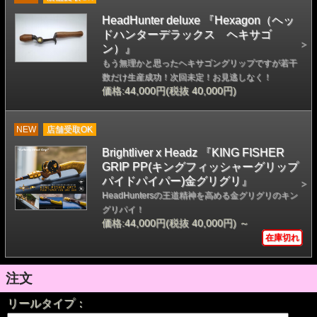
HeadHunter deluxe 『Hexagon（ヘッ
ドハンターデラックス ヘキサゴ
ン）』
もう無理かと思ったヘキサゴングリップですが若干
数だけ生産成功！次回未定！お見逃しなく！
価格:44,000円(税抜 40,000円)
NEW
店舗受取OK
Brightliver x Headz 『KING FISHER
GRIP PP(キングフィッシャーグリップ
パイドパイパー)金グリグリ』
HeadHuntersの王道精神を高める金グリグリのキン
グリパイ！
価格:44,000円(税抜 40,000円)
～
在庫切れ
注文
リールタイプ：