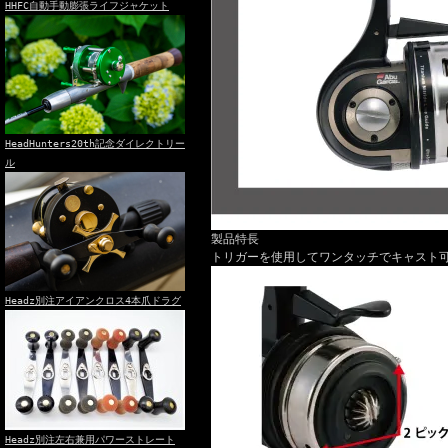
HHFC自動手動膨張ライフジャケット
HeadHunters20th記念ダイレクトリー
ル
製品特長
トリガーを使用してワンタッチでキャスト
Headz別注アイアンクロス4本爪ドラグ
Headz別注左右兼用パワーストレート