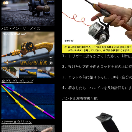
バス・イン・ザ・メイズ
1. トリガーに指をかけてください。(持
2. 投げたい方向を向きロッドを肩の上に
3. ロッドを前に振り下ろし、10時（自
金グリグリグリップ
4. 着水したら、ハンドルを反時計回りに
ハンドル左右交換可能
バナナメタリック