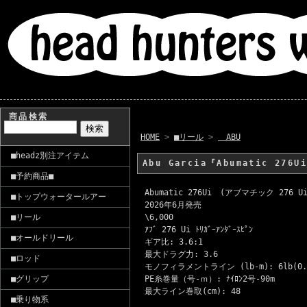
商品検索
HOME
>
■リール
>
ABU
■headz別注アイテム
Abu Garcia『Abumatic 27
■予約商品■
Abumatic 276Ui (アブマチック 276 Ui
■トップウォータールアー
2026年6月発売
\6,000
■リール
ｱﾌﾞ 276 Ui ﾄﾘｶﾞｰｱﾝﾀﾞｰｽﾋﾟﾝ
■オールドリール
ギア比: 3.6:1
最大ドラグ力: 3.6
■ロッド
モノフィラメントライン (lb-m): 6lb(0.2
PE糸巻量（号-ｍ）: ﾅｲﾛﾝ2号-90m
■グリップ
最大ライン巻取(cm): 48
■乗り物系