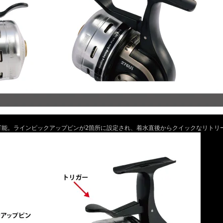
可能。ラインピックアップピンが2箇所に設定され、着水直後からクイックなリトリ