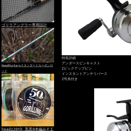
ゴリラアングラー専用設計
特長詳細
アンダースピンキャスト
HeadHuntersスタンダードカーボンロ
2ピックアップピン
ッド
インスタントアンチリバース
2号糸付き
headz20th 黒黒9本編みＰＥ