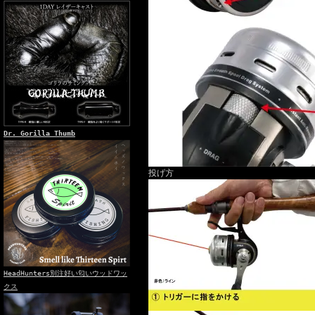
Dr. Gorilla Thumb
投げ方
HeadHunters別注好い匂いウッドワッ
クス