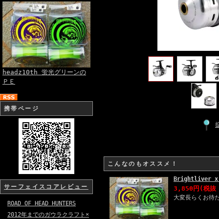
headz10th 蛍光グリーンの
ＰＥ
携帯ページ
こんなのもオススメ！
Brightliver
サーフェイスコアレビュー
3,850円(税抜 
大変長らくお待たせ
ROAD OF HEAD HUNTERS
2012年までのガウラクラフト×