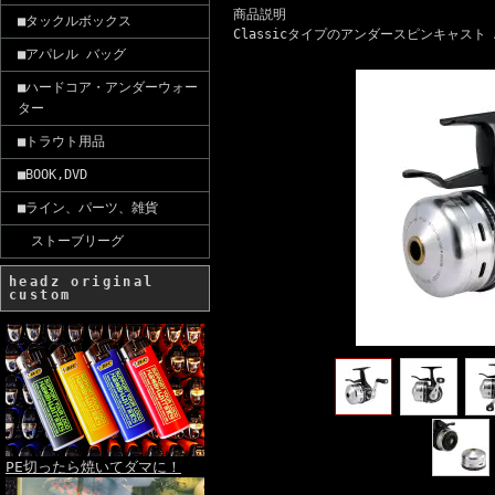
商品説明
■タックルボックス
Classicタイプのアンダースピンキャスト Abu
■アパレル バッグ
■ハードコア・アンダーウォー
ター
■トラウト用品
■BOOK,DVD
■ライン、パーツ、雑貨
ストーブリーグ
headz original
custom
PE切ったら焼いてダマに！