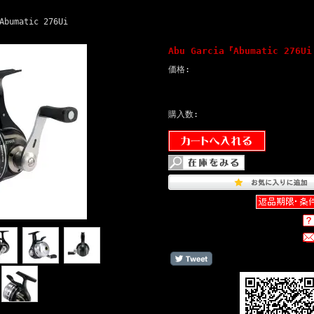
matic 276Ui
Abu Garcia『Abumatic 27
価格:
購入数: