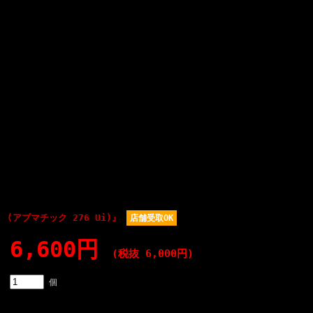
6Ui (アブマチック 276 Ui)』
店舗受取OK
6,600円
(税抜 6,000円)
個