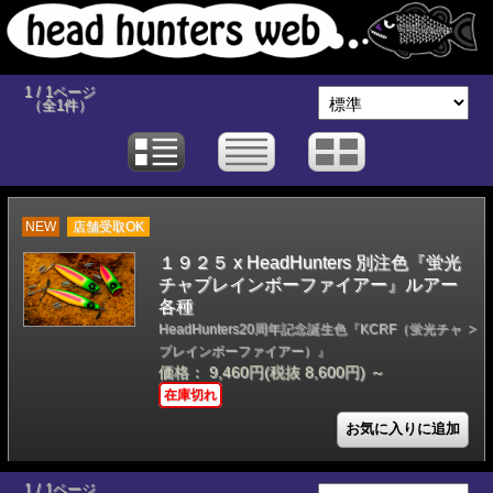
1 / 1ページ
（全1件）
NEW
店舗受取OK
１９２５ x HeadHunters 別注色『蛍光
チャブレインボーファイアー』ルアー
各種
HeadHunters20周年記念誕生色『KCRF（蛍光チャ
ブレインボーファイアー）』
価格： 9,460円(税抜 8,600円)
～
在庫切れ
1 / 1ページ